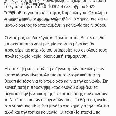
ΔΗ.Κ.Ε.Ν (Δημοτική Κοινωφελής Επιχείρηση Νισύρου) 
Προσκλήσεις Ενδιαφέροντος
υπέγραψε την υπ’ αριθ. 1036/14 Δεκεμβρίου 2022 
Αποφάσεις
σύμβαση με γιατρό ειδικότητας Καρδιολόγου. Ολόκληρο 
το οικονομικό κόστος το αναλαμβάνει ο Δήμος μας και το 
Αποφάσεις οικονομικής επιτροπής
μεγάλο όφελος το απολαμβάνει η κοινωνία της Νισύρου.
Ο νέος μας καρδιολόγος κ. Πρωτόπαπας Βασίλειος θα 
επισκέπτεται το νησί μας μία φορά το μήνα και θα 
προσφέρει τις ιατρικές του υπηρεσίες του σε όλους τους 
πολίτες χωρίς καμία  οικονομική επιβάρυνση.
Η πρόληψη και η πρώιμη διάγνωση των παθολογικών 
καταστάσεων είναι πολύ πιο αποτελεσματική από τη 
θεραπεία τόσο για το άτομο όσο και για την κοινωνία. Στη 
λογική αυτή η πρόσληψη καρδιολόγου συμβάλει τα 
μέγιστα στην βελτίωση της ποιότητας ζωής των πολιτών 
τη Νισύρου και των οικογενειών τους. Το θέμα της υγείας 
στα νησιά μας  είναι ένα μεγάλο στοίχημα για την πολιτεία 
αλλά και την τοπική κοινωνία. Οι τακτικές επισκέψεις 