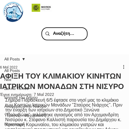
All Posts
6 Μαΐ 2022
All Posts
ΑΦΙΞΗ ΤΟΥ ΚΛΙΜΑΚΙΟΥ ΚΙΝΗΤΩΝ
Νέα
ΙΑΤΡΙΚΩΝ ΜΟΝΑΔΩΝ ΣΤΗ ΝΙΣΥΡΟ
Δελτία Τύπου
Έγινε ενημέρωση:
7 Μαΐ 2022
Ιστορία του Δήμου
Σήμερα Παρασκευή 6/5 έφτασε στο νησί μας το κλιμάκιο 
των Κινητών Ιατρικών Μονάδων "Σταύρος Νιάρχος". Πριν 
Αναφορές στην Νίσυρο
την έναρξη των ιατρείων στο Δημοτικό Ξενώνα 
"Πολυβώτη", τελέσθηκε αγιασμός από τον Αρχιμανδρίτη 
Υδρευση - αποχέτευση
Νισύρου κ. Στέφανο Καλλιστή παρουσία του Δημάρχου κ. 
Κανονισμοί
Χριστοφή Κορωναίου, του κλιμακίου γιατρών και 