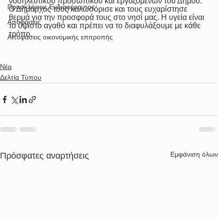
νοσηλευτικού προσωπικού και εργαζομένων του Δήμου. 
Προσκλήσεις Ενδιαφέροντος
Ο Δήμαρχος τους καλωσόρισε και τους ευχαρίστησε 
θερμά για την προσφορά τους στο νησί μας. Η υγεία είναι 
Αποφάσεις
το ύψιστο αγαθό και πρέπει να το διαφυλάξουμε με κάθε 
τρόπο.
Αποφάσεις οικονομικής επιτροπής
Νέα
Δελτία Τύπου
Εμφάνιση όλων
Πρόσφατες αναρτήσεις