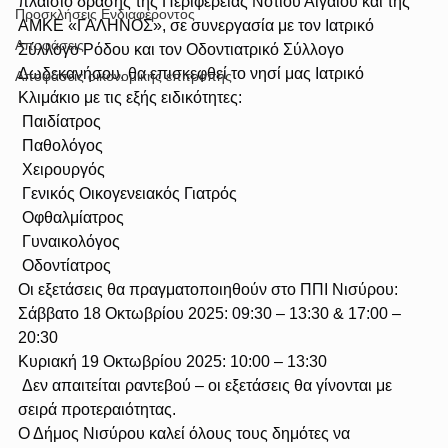
πλαίσιο δράσης της Περιφέρειας Νοτίου Αιγαίου και της 
Προσκλήσεις Ενδιαφέροντος
ΑΜΚΕ «ΓΑΛΗΝΟΣ», σε συνεργασία με τον Ιατρικό 
Αποφάσεις
Σύλλογο Ρόδου και τον Οδοντιατρικό Σύλλογο 
Δωδεκανήσου, θα επισκεφθεί το νησί μας Ιατρικό 
Αποφάσεις οικονομικής επιτροπής
Κλιμάκιο με τις εξής ειδικότητες:
 Παιδίατρος
 Παθολόγος
 Χειρουργός
 Γενικός Οικογενειακός Γιατρός
 Οφθαλμίατρος
 Γυναικολόγος
 Οδοντίατρος
Οι εξετάσεις θα πραγματοποιηθούν στο ΠΠΙ Νισύρου:
Σάββατο 18 Οκτωβρίου 2025: 09:30 – 13:30 & 17:00 – 
20:30
Κυριακή 19 Οκτωβρίου 2025: 10:00 – 13:30
 Δεν απαιτείται ραντεβού – οι εξετάσεις θα γίνονται με 
σειρά προτεραιότητας.
Ο Δήμος Νισύρου καλεί όλους τους δημότες να 