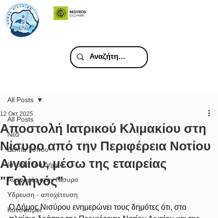
All Posts
12 Οκτ 2025
All Posts
Αποστολή Ιατρικού Κλιμακίου στη
Νέα
Νίσυρο από την Περιφέρεια Νοτίου
Δελτία Τύπου
Αιγαίου, μέσω της εταιρείας
Ιστορία του Δήμου
"Γαληνός"
Αναφορές στην Νίσυρο
Υδρευση - αποχέτευση
Ο Δήμος Νισύρου ενημερώνει τους δημότες ότι, στο 
Κανονισμοί