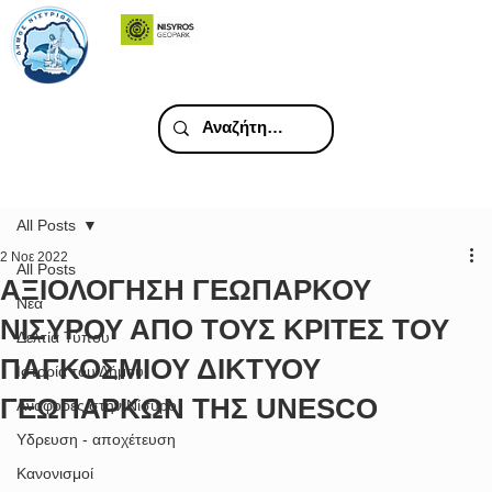
All Posts
2 Νοε 2022
All Posts
ΑΞΙΟΛΟΓΗΣΗ ΓΕΩΠΑΡΚΟΥ
Νέα
ΝΙΣΥΡΟΥ ΑΠΟ ΤΟΥΣ ΚΡΙΤΕΣ ΤΟΥ
Δελτία Τύπου
ΠΑΓΚΟΣΜΙΟΥ ΔΙΚΤΥΟΥ
Ιστορία του Δήμου
ΓΕΩΠΑΡΚΩΝ ΤΗΣ UNESCΟ
Αναφορές στην Νίσυρο
Υδρευση - αποχέτευση
Κανονισμοί