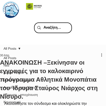
All Posts
30 Απρ
All Posts
ΑΝΑΚΟΙΝΩΣΗ –Ξεκίνησαν οι
Νέα
εγγραφές για το καλοκαιρινό
Δελτία Τύπου
πρόγραμμα Αθλητικά Μονοπάτια
Ιστορία του Δήμου
του Ίδρυμα Σταύρος Νιάρχος στη
Αναφορές στην Νίσυρο
Υδρευση - αποχέτευση
Νίσυρο.
Κανονισμοί
Ακολουθήστε τον σύνδεσμο και ολοκληρώστε την 