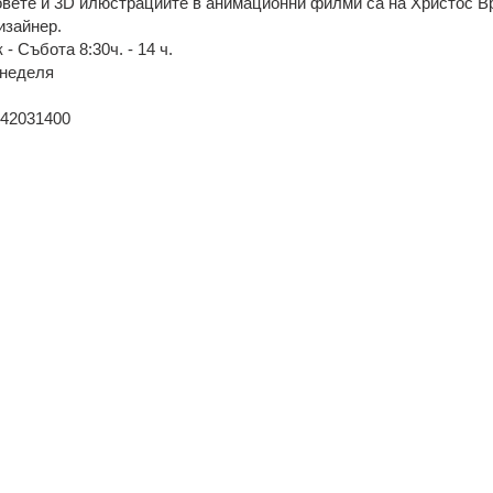
вете и 3D илюстрациите в анимационни филми са на Христос В
изайнер.
- Събота 8:30ч. - 14 ч.
 неделя
242031400