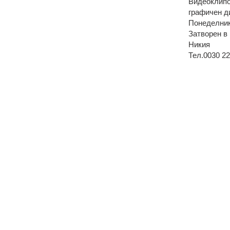
Видеоклипо
графичен д
Понеделник 
Затворен в
Никия
Тел.0030 2