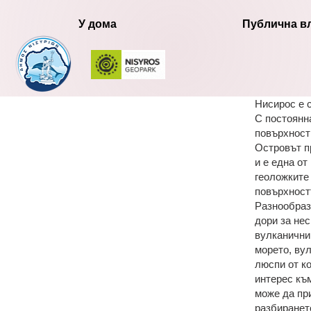
У дома
Публична в
Нисирос е 
С постоянн
повърхност
Островът п
и е една от
геоложките
повърхностт
Разнообраз
дори за не
вулканични
морето, ву
люспи от ко
интерес къ
може да при
разбиранет