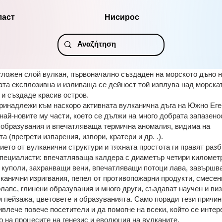
ласт
Нисирос
сложен слой вулкан, първоначално създаден на морското дъно н
ата експлозивна и изливаща се дейност той изплува над морска
 и създаде красив остров.
ринадлежи към наскоро активната вулканична дъга на Южно Еге
 най-новите му части, което се дължи на много добрата запазено
 образувания и впечатляваща термична аномалия, видима на
а (прегрети изпарения, извори, кратери и др. .).
ието от вулканични структури и тяхната простота ги правят раз
специалисти: впечатляваща калдера с диаметър четири километр
 куполи, захранващи вени, впечатляващи потоци лава, завършв
лканични изригвания, пепел от противопожарни продукти, смесен
лапс, глинени образувания и много други, създават научен и ви
м пейзажа, цветовете и образуванията. Само поради тези причи
влече повече посетители и да помогне на всеки, който се интер
о на процесите на генезис и еволюция на вулканите.