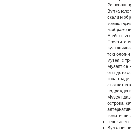
Решаващ пр
Вулканолог
скали и обр
компютърни
изображения
Егейско мо
Посетителя
вулканична
технологии
музея, с т
Музеят се 
откъдето с
това тради
съответната
подреждане
Музеят дав
острова, ка
алтернатив
тематични 
Генезис и с
Вулканични