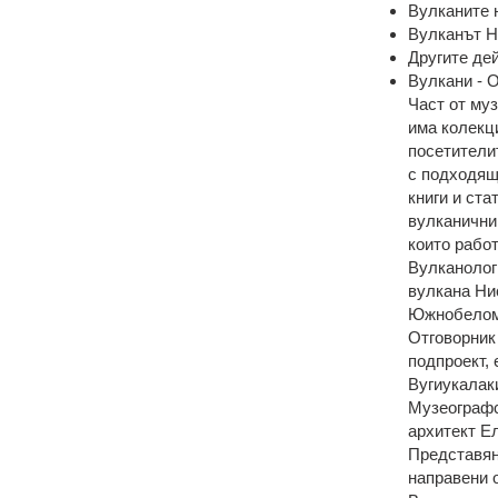
Вулканите 
Вулканът Н
Другите де
Вулкани - 
Част от му
има колекци
посетители
с подходящ
книги и ста
вулканични 
които работ
Вулканолог
вулкана Ни
Южнобеломо
Отговорник 
подпроект,
Вугиукалак
Музеографс
архитект Е
Представян
направени 