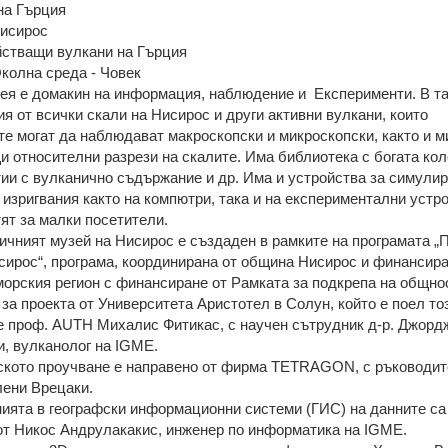
на Гърция
исирос
йстващи вулкани на Гърция
Околна среда - Човек
зея е домакин на информация, наблюдение и Експерименти. В та
я от всички скали на Нисирос и други активни вулкани, които
те могат да наблюдават макроскопски и микроскопски, както и м
и относителни разрези на скалите. Има библиотека с богата кол
тии с вулканично съдържание и др. Има и устройства за симулир
изригвания както на компютри, така и на експериментални устро
ят за малки посетители.
ичният музей на Нисирос е създаден в рамките на програмата „
сирос“, програма, координирана от община Нисирос и финансира
рския регион с финансиране от Рамката за подкрепа на общнос
за проекта от Университета Аристотел в Солун, който е поел то
 е проф. AUTH Михалис Фитикас, с научен сътрудник д-р. Джорд
и, вулканолог на IGME.
кото проучване е направено от фирма TETRAGON, с ръководит
лени Врецаки.
ията в географски информационни системи (ГИС) на данните са
от Никос Андрулакакис, инженер по информатика на IGME.