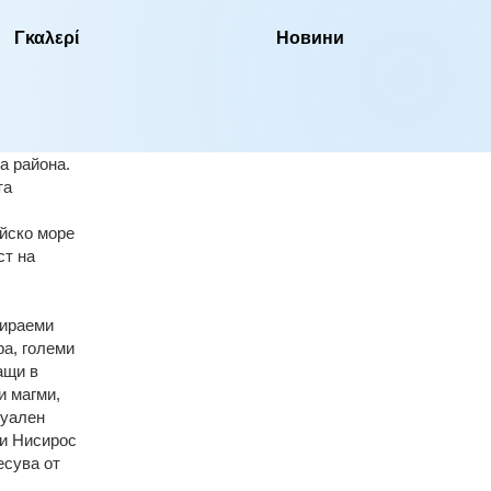
Γκαλερί
Новини
а района.
та
йско море
ст на
бираеми
а, големи
ащи в
и магми,
зуален
ни Нисирос
есува от