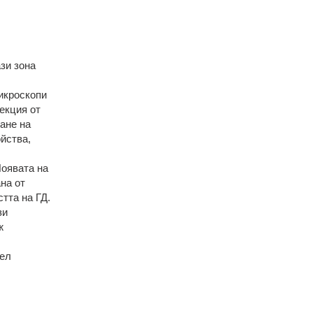
зи зона
икроскопи
екция от
ане на
йства,
Появата на
на от
тта на ГД.
зи
ж
ел