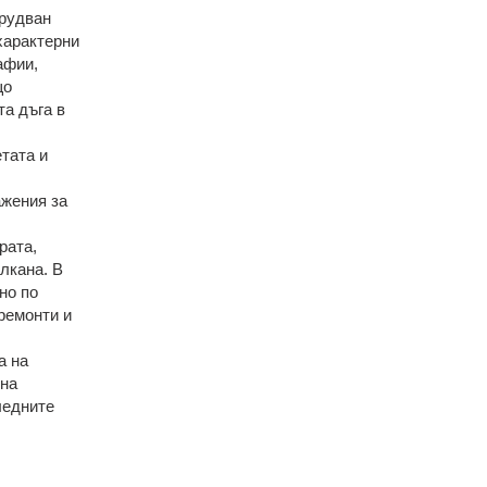
орудван
характерни
афии,
що
та дъга в
тата и
ажения за
рата,
лкана. В
но по
ремонти и
а на
 на
ледните