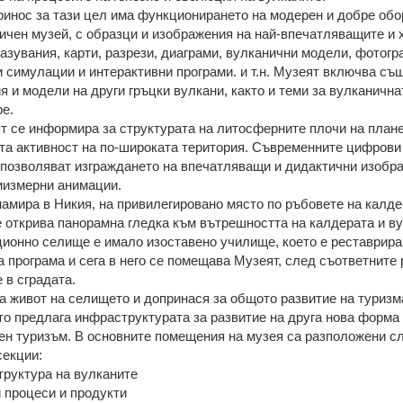
инос за тази цел има функционирането на модерен и добре об
ичен музей, с образци и изображения на най-впечатляващите и 
азувания, карти, разрези, диаграми, вулканични модели, фотогр
 симулации и интерактивни програми. и т.н. Музеят включва съ
 и модели на други гръцки вулкани, както и теми за вулканична
ре.
т се информира за структурата на литосферните плочи на плане
та активност на по-широката територия. Съвременните цифрови
 позволяват изграждането на впечатляващи и дидактични изобр
риизмерни анимации.
намира в Никия, на привилегировано място по ръбовете на калде
е открива панорамна гледка към вътрешността на калдерата и ву
ционно селище е имало изоставено училище, което е реставрира
 програма и сега в него се помещава Музеят, след съответните 
 в сградата.
а живот на селището и допринася за общото развитие на туризм
то предлага инфраструктурата за развитие на друга нова форма
ен туризъм. В основните помещения на музея са разположени с
секции:
труктура на вулканите
 процеси и продукти