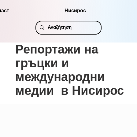
ласт
Нисирос
Репортажи на
гръцки и
международни
медии в Нисирос